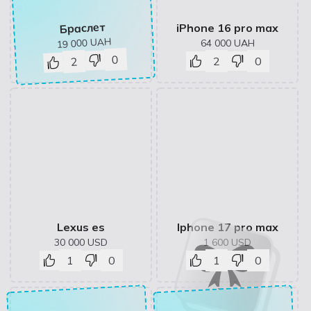
Браслет
iPhone 16 pro max
UAH
19 000
64 000
UAH
0
2
0
2
Lexus es
Iphone 17 pro max
30 000
USD
1 600
USD
1
0
1
0