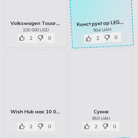
онструктор LEGO Minecraft Пляжний будинок у формі черепахи 234 деталей (21254)
К
Volkswagen Touareg PLATINUM Black Style R-Line Exterieur
UAH
100 000
USD
904
0
2
0
2
Wish Hub має 10 000 користувачів
Сукня
850
UAH
2
0
2
0