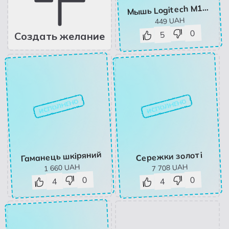
ышь Logitech M170 Wireless
М
UAH
449
0
5
Создать желание
ИСПОЛНЕНО
ИСПОЛНЕНО
Гаманець шкіряний
Сережки золоті
UAH
UAH
1 660
7 708
0
0
4
4