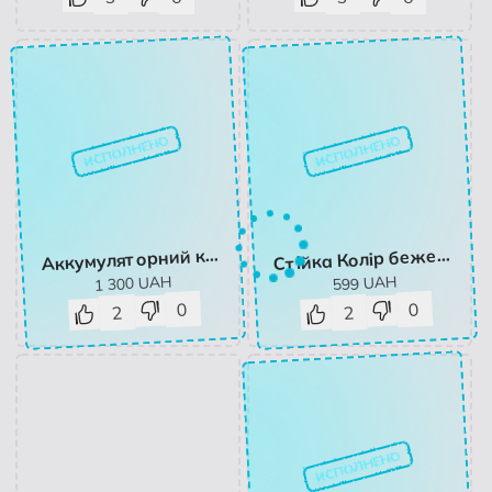
ИСПОЛНЕНО
ИСПОЛНЕНО
ккумуляторний кущоріз
тійка Колір бежевий - SINSAY - 789BU-08X
А
С
UAH
UAH
1 300
599
0
0
2
2
ИСПОЛНЕНО