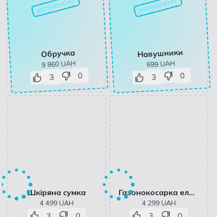
ИСПОЛНЕНО
ИСПОЛНЕНО
Навушники
Обручка
UAH
UAH
9 860
699
0
0
3
3
Шкіряна сумка
Газонокосарка електрична
4 499
UAH
4 299
UAH
3
0
3
0