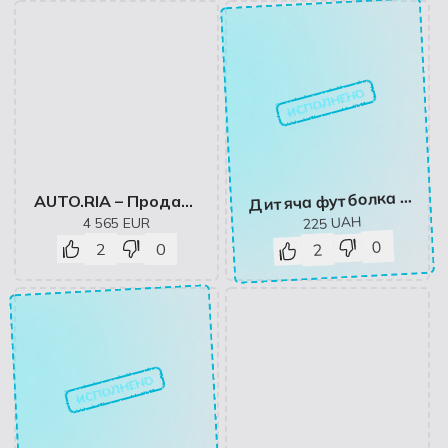
ИСПОЛНЕНО
итяча футболка для хлопчика Спиногриз Brawl stars нові герої №10-00576 122 см Зелена (ROZ6501030990)
Д
AUTO.RIA – Продам Mazda 3 2005 бензин 1.6 хетчбек бу у Вінниці, ціна 4990 $
UAH
4 565
EUR
225
0
2
0
2
ИСПОЛНЕНО