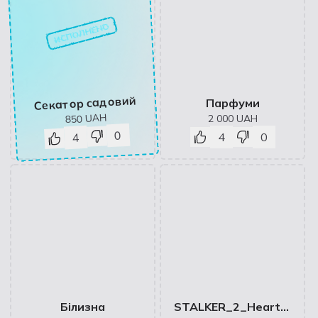
ИСПОЛНЕНО
Секатор садовий
Парфуми
UAH
2 000
UAH
850
0
4
0
4
Білизна
STALKER_2_Heart_of_Chornobyl