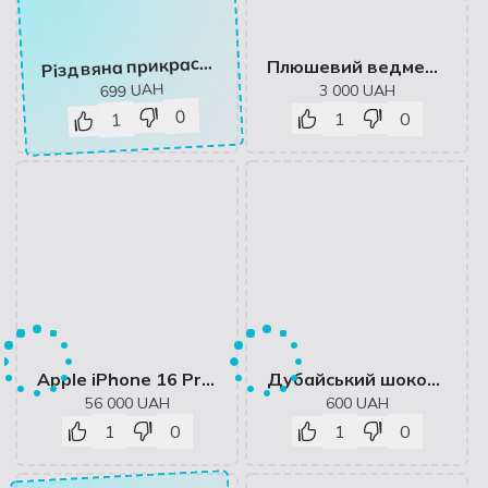
іздвяна прикраса Колір білий - SINSAY - 646BY-00R
Р
Плюшевий ведмедик 🧸
UAH
3 000
UAH
699
0
1
0
1
Apple iPhone 16 Pro Max 256GB Desert Titanium (MYWX3) с доставкой | Grokholsky
Дубайський шоколад з фісташкою та тістом катаіфі
56 000
UAH
600
UAH
1
0
1
0