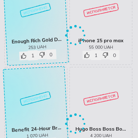
ИСПОЛНЕНО
ИСПОЛНЯЕТСЯ
nough Rich Gold Double Wear Radiance Foundation SPF50+ PA+++ - Foundation with Gold: купити за найкращою ціною в Україні | Makeup.ua
E
iPhone 15 pro max
UAH
55 000
UAH
253
0
1
0
1
ИСПОЛНЕНО
ИСПОЛНЯЕТСЯ
enefit 24-Hour Brow Setter
B
Hugo Boss Boss Bottled Infinite — 100 ML купити в інтернет-магазині BROCARD з доставкою по Україні
UAH
1 070
4 200
UAH