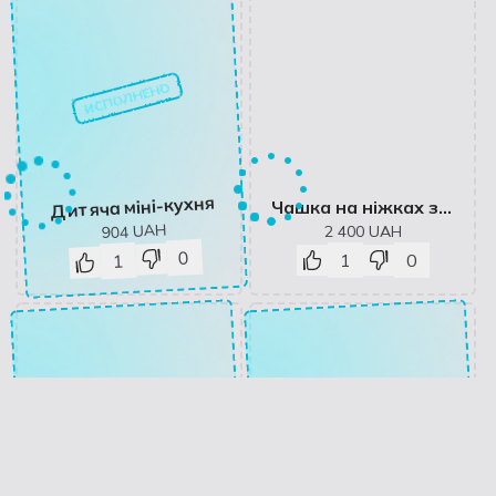
ИСПОЛНЕНО
Дитяча міні-кухня
Чашка на ніжках з котом
UAH
2 400
UAH
904
0
1
0
1
ИСПОЛНЕНО
ИСПОЛНЕНО