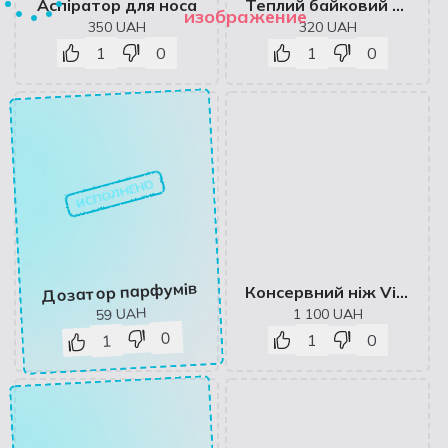
Аспіратор для носа
Теплий байковий комплект для новонароджених:розпашонка,повзунки,шапочка Ведмежата
изображение
350
UAH
320
UAH
1
0
1
0
ИСПОЛНЕНО
Дозатор парфумів
Консервний ніж Victorinox універсальний Чорний
UAH
1 100
UAH
59
0
1
0
1