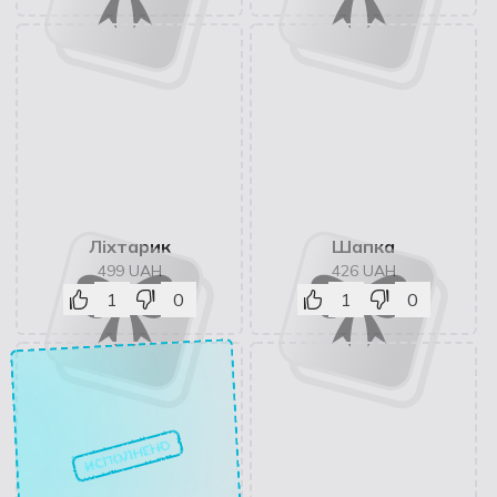
Ліхтарик
Шапка
499
UAH
426
UAH
1
0
1
0
ИСПОЛНЕНО