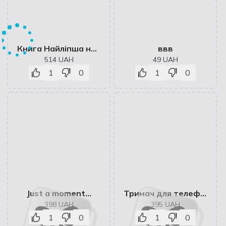
Книга Найліпша неофіційна енциклопедія для майнкрафтерів
ввв
514
UAH
49
UAH
1
0
1
0
Just a moment...
Тримач для телефону
398
UAH
395
UAH
1
0
1
0