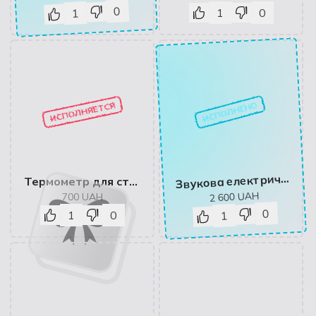
0
1
0
1
ИСПОЛНЕНО
ИСПОЛНЯЕТСЯ
вукова електрична зубна щітка HX6803/04 Звукова електрична зубна щітка
З
Термометр для стейків
UAH
2 600
700
UAH
0
1
0
1