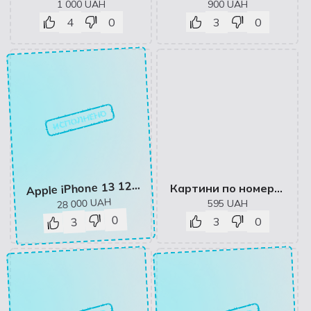
1 000
UAH
900
UAH
4
0
3
0
ИСПОЛНЕНО
pple iPhone 13 128GB Pink
A
Картини по номерах
UAH
28 000
595
UAH
0
3
0
3