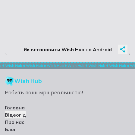
Як встановити Wish Hub на Android
b
Wish Hub
Wish Hub
Wish Hub
Wish Hub
Wish Hub
Wish Hub
Wi
Wish Hub
Робить ваші мрії реальністю!
Головна
Відеогід
Про нас
Блог