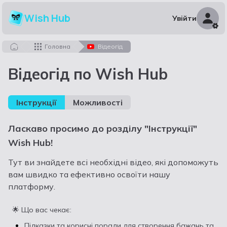
Wish Hub
Увійти
Головна
Відеогід
Відеогід по
Wish Hub
Інструкції
Можливості
Ласкаво просимо до розділу "Інструкції"
Wish Hub!
Тут ви знайдете всі необхідні відео, які допоможуть
вам швидко та ефективно освоїти нашу
платформу.
🌟 Що вас чекає:
Підказки та корисні поради для створення бажань та