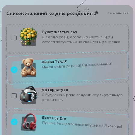
Список желаний ко дню рождения
🎉
14 желаний
Букет желтых роз
Я люблю розы, особенно желтые! Я бы
хотела получить их на свой день рождения.
Мишка Тедди
Мечта моего детства! Он такой милый!
VR гарнитура
Я буду очень рада получить эту виртуальную
реальность
Beats by Dre
Лучшие беспроводные наушники! Я хочу их!