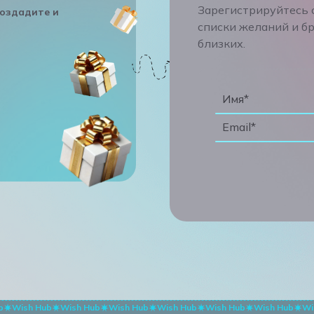
Зарегистрируйтесь с
создадите и
списки желаний и б
близких.
Имя*
Email*
b
Wish Hub
Wish Hub
Wish Hub
Wish Hub
Wish Hub
Wish Hub
Wi