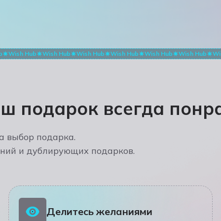
b
Wish Hub
Wish Hub
Wish Hub
Wish Hub
Wish Hub
Wish Hub
Wi
аш подарок всегда понра
а выбор подарка.
ний и дублирующих подарков.
Делитесь желаниями