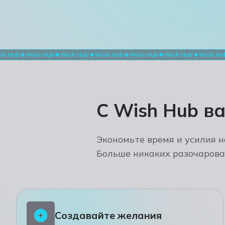
sh Hub
Wish Hub
Wish Hub
Wish Hub
Wish Hub
Wish Hub
Wish Hu
С Wish Hub в
Экономьте время и усилия н
Больше никаких разочарова
Создавайте желания